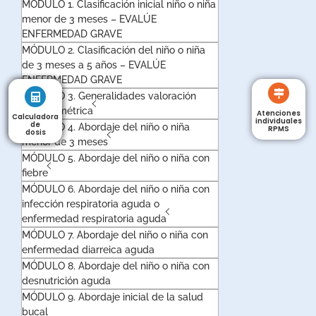
MÓDULO 1. Clasificación inicial niño o niña
menor de 3 meses – EVALÚE
ENFERMEDAD GRAVE
MÓDULO 2. Clasificación del niño o niña
de 3 meses a 5 años – EVALÚE
ENFERMEDAD GRAVE
MÓDULO 3. Generalidades valoración
antropométrica
Atenciones
Calculadora
Calculadora
individuales
de
de
MÓDULO 4. Abordaje del niño o niña
RPMS
dosis
dosis
menor de 3 meses
MÓDULO 5. Abordaje del niño o niña con
fiebre
MÓDULO 6. Abordaje del niño o niña con
infección respiratoria aguda o
enfermedad respiratoria aguda
MÓDULO 7. Abordaje del niño o niña con
enfermedad diarreica aguda
MÓDULO 8. Abordaje del niño o niña con
desnutrición aguda
MÓDULO 9. Abordaje inicial de la salud
bucal