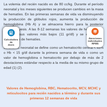
La volemia del recién nacido es de 80 cc/kg. Durante el período
neonatal y los meses siguientes se producen cambios en la masa
de hematíes. En las primeras semanas de vida va disminuyendo
la producción de glóbulos rojos, aumenta la producción de
hemoglobina (Hb A) y se almacena hierro para la posterior
hematopoyesis. A las 8-12 semanas los valores de hemoglobina
alcanzan sus valores más bajos (11 gr/dl) y se estimula la
Atenciones
producción de hematíes.
Calculadora
Calculadora
individuales
de
de
RPMS
dosis
dosis
La anemia neonatal se define como un hematocrito central < 45%
o Hb < 15 g/dl durante la primera semana de vida o como un
valor de hemoglobina o hematocrito por debajo de más de 2
desviaciones estándar respecto a la media de su mismo grupo de
edad (1) (2).
Valores de Hemoglobina, RBC, Hematocrito, MCV, MCHC y
reticulocitos para recién nacidos a término y durante sus
primeras 12 semanas de vida