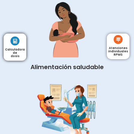
Atenciones
Calculadora
Calculadora
individuales
de
de
RPMS
dosis
dosis
Alimentación saludable