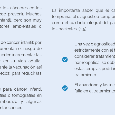
e los cánceres en los
Es importante saber que el cá
ede prevenir. Muchos
temprana, el diagnóstico tempran
infantil, pero son muy
como el cuidado integral del pa
tores ambientales o
los pacientes. (4,5)
de cáncer infantil; por
Una vez diagnosticado
 aumentan el riesgo de
estrictamente con el 
pueden incrementar las
considerar tratamien
r en su vida adulta,
homeopática, se debe
nte la vacunación así
estas terapias podrí
coz, para reducir las
tratamiento.
El abandono y las in
 para cáncer infantil
falla en el tratamiento
fías o tomografías en
mbarazo y algunas
ntar cáncer.