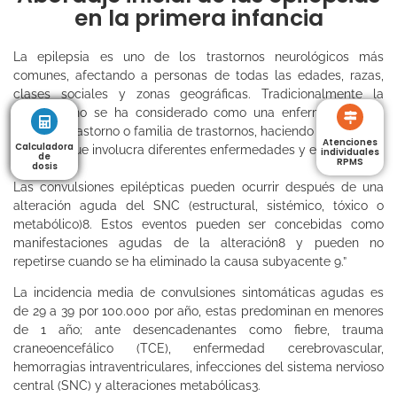
en la primera infancia
La epilepsia es uno de los trastornos neurológicos más
comunes, afectando a personas de todas las edades, razas,
clases sociales y zonas geográficas. Tradicionalmente la
epilepsia no se ha considerado como una enfermedad sino
como un trastorno o familia de trastornos, haciendo hincapié en
Atenciones
Calculadora
Calculadora
el hecho que involucra diferentes enfermedades y etiologias1.
individuales
de
de
RPMS
dosis
dosis
Las convulsiones epilépticas pueden ocurrir después de una
alteración aguda del SNC (estructural, sistémico, tóxico o
metabólico)8. Estos eventos pueden ser concebidas como
manifestaciones agudas de la alteración8 y pueden no
repetirse cuando se ha eliminado la causa subyacente 9.”
La incidencia media de convulsiones sintomáticas agudas es
de 29 a 39 por 100.000 por año, estas predominan en menores
de 1 año; ante desencadenantes como fiebre, trauma
craneoencefálico (TCE), enfermedad cerebrovascular,
hemorragias intraventriculares, infecciones del sistema nervioso
central (SNC) y alteraciones metabólicas3.