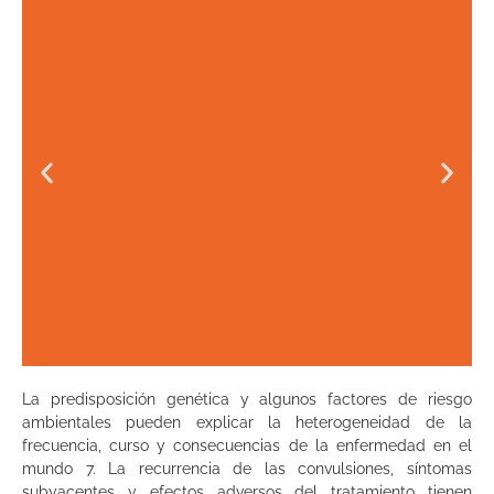
La predisposición genética y algunos factores de riesgo
La tasa de incidencia de epilepsia es
ambientales pueden explicar la heterogeneidad de la
de 61,4 por 100.000 personas-año4
frecuencia, curso y consecuencias de la enfermedad en el
mundo 7. La recurrencia de las convulsiones, síntomas
Y la prevalencia difiere entre países dependiendo
subyacentes y efectos adversos del tratamiento tienen