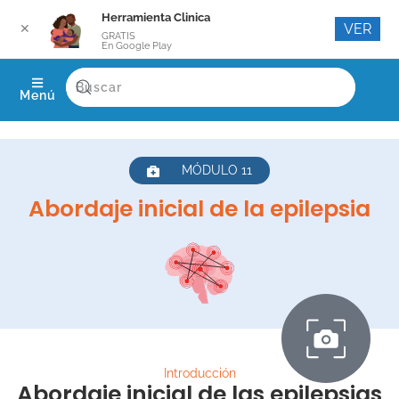
Herramienta Clinica
VER
✕
GRATIS
En Google Play
Menú
MÓDULO 11
Abordaje inicial de la epilepsia
Introducción
Abordaje inicial de las epilepsias