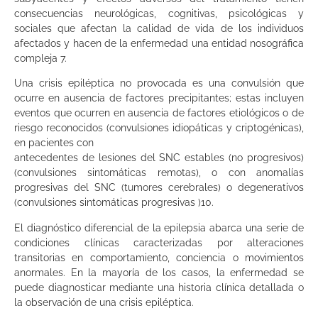
de la distribución local de factores de riesgo y
consecuencias neurológicas, cognitivas, psicológicas y
etiológicos, número de convulsiones en el
sociales que afectan la calidad de vida de los individuos
momento del diagnóstico y si se considera solo la
afectados y hacen de la enfermedad una entidad nosográfica
epilepsia activa (prevalencia activa) o si se incluyen
también los casos en remisión (prevalencia de por
compleja 7.
vida).
Una crisis epiléptica no provocada es una convulsión que
ocurre en ausencia de factores precipitantes; estas incluyen
eventos que ocurren en ausencia de factores etiológicos o de
riesgo reconocidos (convulsiones idiopáticas y criptogénicas),
en pacientes con
antecedentes de lesiones del SNC estables (no progresivos)
(convulsiones sintomáticas remotas), o con anomalías
progresivas del SNC (tumores cerebrales) o degenerativos
(convulsiones sintomáticas progresivas )10.
El diagnóstico diferencial de la epilepsia abarca una serie de
condiciones clínicas caracterizadas por alteraciones
transitorias en comportamiento, conciencia o movimientos
anormales. En la mayoría de los casos, la enfermedad se
puede diagnosticar mediante una historia clínica detallada o
la observación de una crisis epiléptica.