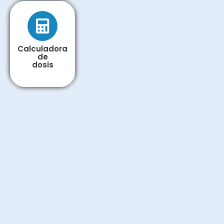
Calculadora
Calculadora
de
de
dosis
dosis