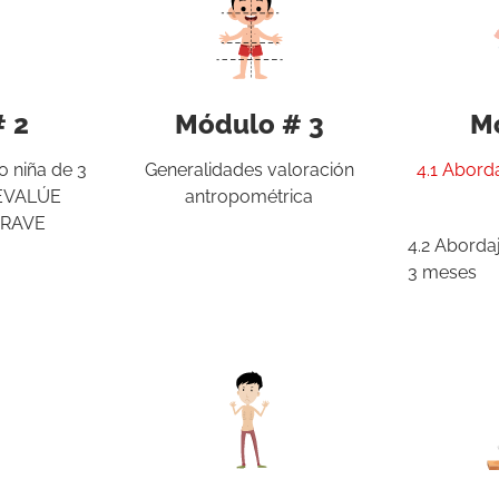
 2
Módulo # 3
M
 o niña de 3
Generalidades valoración
4.1 Abord
 EVALÚE
antropométrica
GRAVE
4.2 Abordaj
3 meses