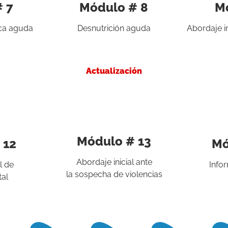
 7
Módulo # 8
M
ca aguda
Desnutrición aguda
Abordaje in
Actualización
Módulo # 13
 12
Mó
Abordaje inicial ante
l de
Info
la sospecha de violencias
tal