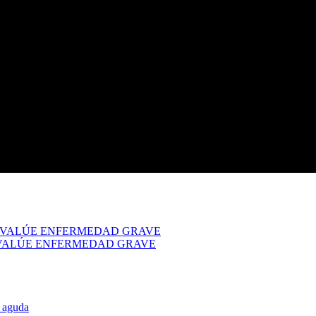
meses – EVALÚE ENFERMEDAD GRAVE
años – EVALÚE ENFERMEDAD GRAVE
a aguda