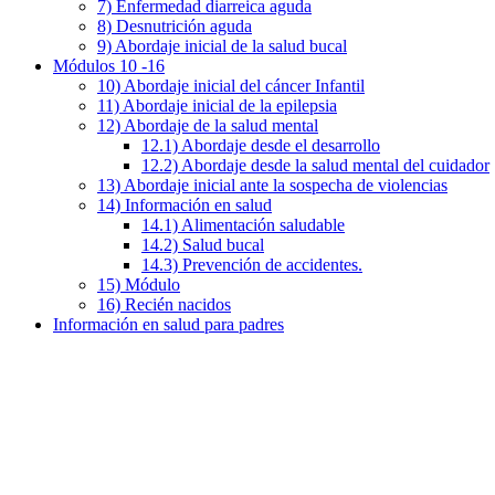
7) Enfermedad diarreica aguda
8) Desnutrición aguda
9) Abordaje inicial de la salud bucal
Módulos 10 -16
10) Abordaje inicial del cáncer Infantil
11) Abordaje inicial de la epilepsia
12) Abordaje de la salud mental
12.1) Abordaje desde el desarrollo
12.2) Abordaje desde la salud mental del cuidador
13) Abordaje inicial ante la sospecha de violencias
14) Información en salud
14.1) Alimentación saludable
14.2) Salud bucal
14.3) Prevención de accidentes.
15) Módulo
16) Recién nacidos
Información en salud para padres