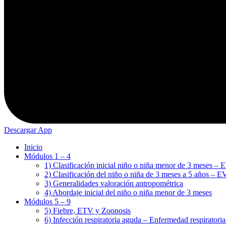
Descargar App
Inicio
Módulos 1 – 4
1) Clasificación inicial niño o niña menor de 3 
2) Clasificación del niño o niña de 3 meses a 5 
3) Generalidades valoración antropométrica
4) Abordaje inicial del niño o niña menor de 3 meses
Módulos 5 – 9
5) Fiebre, ETV y Zoonosis
6) Infección respiratoria aguda – Enfermedad respiratori