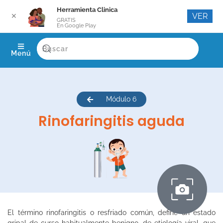
Herramienta Clinica
VER
✕
GRATIS
En Google Play
Menú
Módulo 6
Rinofaringitis aguda
El término rinofaringitis o resfriado común, define un estado