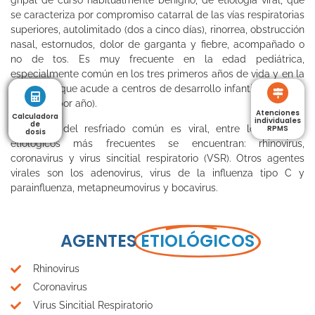
gripal de curso habitualmente benigno, de etiología viral, que
se caracteriza por compromiso catarral de las vías respiratorias
superiores, autolimitado (dos a cinco días), rinorrea, obstrucción
nasal, estornudos, dolor de garganta y fiebre, acompañado o
no de tos. Es muy frecuente en la edad pediátrica,
especialmente común en los tres primeros años de vida y en la
población que acude a centros de desarrollo infantil (de 3 a 10
episodios por año).
Atenciones
Calculadora
Calculadora
individuales
de
de
La causa del resfriado común es viral, entre los agentes
RPMS
dosis
dosis
etiológicos más frecuentes se encuentran: rhinovirus,
coronavirus y virus sincitial respiratorio (VSR). Otros agentes
virales son los adenovirus, virus de la influenza tipo C y
parainfluenza, metapneumovirus y bocavirus.
AGENTES
ETIOLÓGICOS
Rhinovirus
Coronavirus
Virus Sincitial Respiratorio