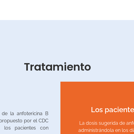
Tratamiento
Los pacient
de la anfotericina B
luego administrar una dosis
 propuesto por el CDC
La dosis sugerida de anf
Se recomienda la dosis de 3
e los pacientes con
administrándola en los día