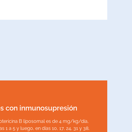
es con inmunosupresión
mg/kg.
 los días 14 y 21, para una dosis total de 21
otericina B liposomal es de 4 mg/kg/día,
 mg/kg/día cada 24 horas del día al 1 al 5 y
s 1 a 5 y luego, en días 10, 17, 24, 31 y 38,