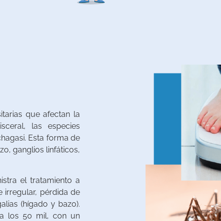
tarias que afectan la
sceral, las especies
chagasi. Esta forma de
o, ganglios linfáticos,
stra el tratamiento a
 irregular, pérdida de
ias (hígado y bazo).
a los 50 mil, con un