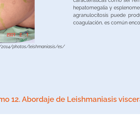
características como ser rem
hepatomegalia y esplenomeg
agranulocitosis puede prod
coagulación, es común enco
/2014/photos/leishmaniasis/es/
mo 12. Abordaje de Leishmaniasis viscer