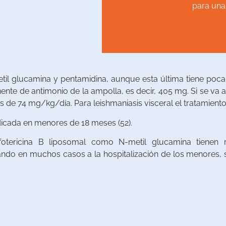
Los pacien
para una
il glucamina y pentamidina, aunque esta última tiene poca 
 de antimonio de la ampolla, es decir, 405 mg. Si se va a u
 de 74 mg/kg/día. Para leishmaniasis visceral el tratamiento
dicada en menores de 18 meses (52).
fotericina B liposomal como N-metil glucamina tienen
evando en muchos casos a la hospitalización de los menores, s