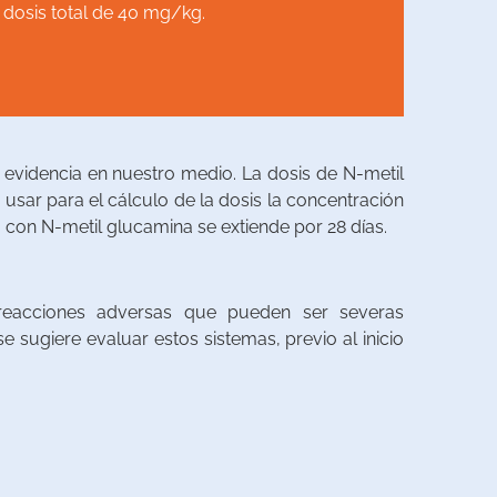
tes inmunocompetentes
 dosis total de 40 mg/kg.
evidencia en nuestro medio. La dosis de N-metil
sar para el cálculo de la dosis la concentración
 con N-metil glucamina se extiende por 28 días.
 reacciones adversas que pueden ser severas
e sugiere evaluar estos sistemas, previo al inicio