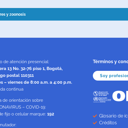
res y zoonosis
Términos y cond
o de atención presencial:
era 13 No. 32-76 piso 1, Bogotá,
go postal 110311
Soy profesion
s – viernes de 8:00 a.m. a 4:00 p.m.
ada continua
a de orientación sobre
ONAVIRUS – COVID-19:
e fijo o celular marque:
192
Glosario de í
Créditos
mutador: