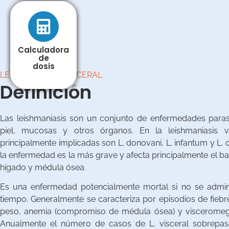
Calculadora
Calculadora
de
de
dosis
dosis
LEISHMANIASIS VISCERAL
Definición
Las leishmaniasis son un conjunto de enfermedades parasi
piel, mucosas y otros órganos. En la leishmaniasis vi
principalmente implicadas son L. donovani, L. infantum y L. 
la enfermedad es la más grave y afecta principalmente el baz
hígado y médula ósea.
Es una enfermedad potencialmente mortal si no se admini
tiempo. Generalmente se caracteriza por episodios de fiebre
peso, anemia (compromiso de médula ósea) y visceromegal
Anualmente el número de casos de L. visceral sobrepas