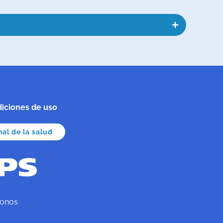
iciones de uso
al de la salud
conos