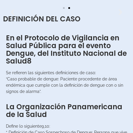
DEFINICIÓN DEL CASO
En el Protocolo de Vigilancia en
Salud Pública para el evento
Dengue, del Instituto Nacional de
El Instituto Nacional de Salud
Salud8
de Colombia
Se refieren las siguientes definiciones de caso:
“Caso probable de dengue: Paciente procedente de área
Reportó hasta la semana epidemiológica 53 de 2020, 78
979 casos de dengue, (Incidencia nacional de 295,2 casos
endémica que cumple con la definición de dengue con o sin
por 100 000 habitantes). Los departamentos del Valle del
signos de alarma”.
Cauca, Cali, Huila, Tolima, Cundinamarca, Santander,
Meta, Cesar, Antioquia, Caquetá, Sucre y Córdoba fueron
La Organización Panamericana
los más afectados7.
de la Salud
Define lo siguiente9,10:
“…Definición de Caso Sospechoso de Dengue: Persona que vive