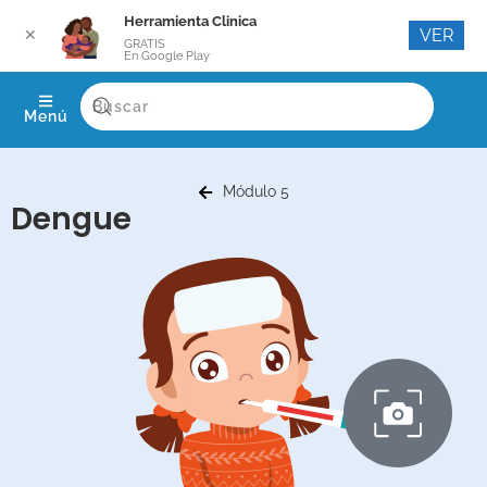
Herramienta Clinica
VER
✕
GRATIS
En Google Play
Menú
Módulo 5
Dengue