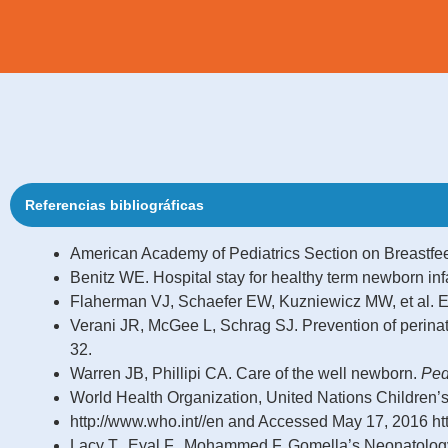
Recuerde que los recién nacidos pierden e
del peso al nacimiento en primera semana 
sin condiciones de riesgo o patologías aso
Referencias bibliográficas
American Academy of Pediatrics Section on Breastfee
Benitz WE. Hospital stay for healthy term newborn inf
Flaherman VJ, Schaefer EW, Kuzniewicz MW, et al. E
Verani JR, McGee L, Schrag SJ. Prevention of perina
32.
Warren JB, Phillipi CA. Care of the well newborn.
Ped
World Health Organization, United Nations Children’
http://www.who.int/
/en and Accessed May 17, 2016
ht
Lacy T., Eyal F., Mohammed F. Gomella’s Neonatology