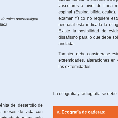
vasculares a nivel de línea 
espinal (Espina bífida oculta).
examen físico no requiere est
s-dermico-sacrocoxigeo-
03802
neonatal está indicada la ecog
Existe la posibilidad de evi
disrafismo para lo que debe sol
anclada.
También debe considerase estu
extremidades, alteraciones en e
las extremidades.
La ecografía y radiografía se debe 
nita del desarrollo de
s 6 meses de vida con
a. Ecografía de caderas:
omienda de rutina, solo