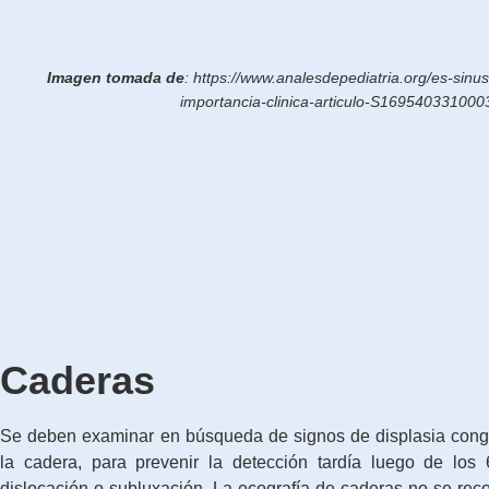
Imagen tomada de
: https://www.analesdepediatria.org/es-sinu
importancia-clinica-articulo-S16954033100
Caderas
Se deben examinar en búsqueda de signos de displasia congé
la cadera, para prevenir la detección tardía luego de lo
dislocación o subluxación. La ecografía de caderas no se rec