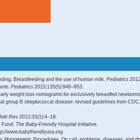
ntre 7-10%
Si se cree que la ingest
de vida
existe pérdida aumentad
ciadas.
semana de vida se deben
orgánicas, como infecci
o tiroideos.
ding. Breastfeeding and the use of human milk.
Pediatrics
2012
ants.
Pediatrics
2015;135(5):948–953.
arly weight loss nomograms for exclusively breastfed newborn
tal group B streptococcal disease: revised guidelines from CDC
iatr Rev
2012;33(1):4–18.
s Fund.
The Baby-Friendly Hospital Initiative
.
tp://www.babyfriendlyusa.org
. Mangement, Procedures, On call- problems, diseases, and dru