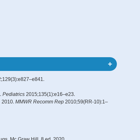
a calórica es adecuada, y
Verif
a de peso en primera
 considerar etiologías
Posici
ones, trastornos metabólicos
agarre
;129(3):e827–e841.
s.
Pediatrics
2015;135(1):e16–e23.
, 2010.
MMWR Recomm Rep
2010;59(RR-10):1–
gs. Mc Graw Hill. 8 ed. 2020.