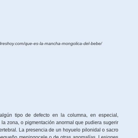
adreshoy.com/que-es-la-mancha-mongolica-del-bebe/
 algún tipo de defecto en la columna, en especial,
 la zona, o pigmentación anormal que pudiera sugerir
vertebral. La presencia de un hoyuelo pilonidal o sacro
 pequeño meningocele o de otras anomalías. Lesiones