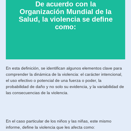
De acuerdo con la
privaciones” (1).
daños psicológicos, trastornos del desarrollo o
Organización Mundial de la
muchas probabilidades de causar lesiones, muerte,
Salud, la violencia se define
persona o un grupo o comunidad, que cause o tenga
como:
hecho, o como amenaza, contra uno mismo, otra
“El uso intencional de la fuerza o el poder físico, de
En esta definición, se identifican algunos elementos clave para
comprender la dinámica de la violencia: el carácter intencional,
el uso efectivo o potencial de una fuerza o poder, la
probabilidad de daño y no solo su evidencia, y la variabilidad de
las consecuencias de la violencia.
En el caso particular de los niños y las niñas, este mismo
informe, define la violencia que les afecta como: