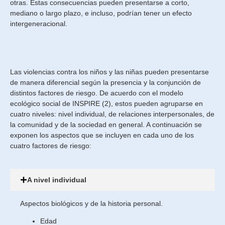
de los profesionales de la
otras. Estas consecuencias pueden presentarse a corto,
salud, tal vez por la relación
mediano o largo plazo, e incluso, podrían tener un efecto
con su descripción inicial del
intergeneracional.
“síndrome de niño golpeado”
(“the battered child
syndrome”).
Las violencias contra los niños y las niñas pueden presentarse
de manera diferencial según la presencia y la conjunción de
distintos factores de riesgo. De acuerdo con el modelo
ecológico social de INSPIRE (2), estos pueden agruparse en
cuatro niveles: nivel individual, de relaciones interpersonales, de
la comunidad y de la sociedad en general. A continuación se
exponen los aspectos que se incluyen en cada uno de los
cuatro factores de riesgo:
A nivel individual
Aspectos biológicos y de la historia personal.
Edad