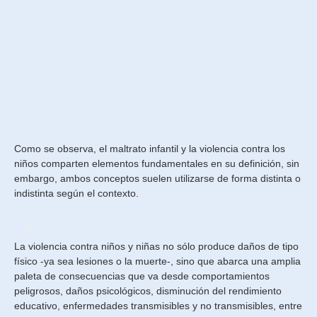
Como se observa, el maltrato infantil y la violencia contra los
niños comparten elementos fundamentales en su definición, sin
embargo, ambos conceptos suelen utilizarse de forma distinta o
indistinta según el contexto.
La violencia contra niños y niñas no sólo produce daños de tipo
Por su parte, el concepto de
físico -ya sea lesiones o la muerte-, sino que abarca una amplia
“maltrato infantil” suele
paleta de consecuencias que va desde comportamientos
emplearse con mayor
peligrosos, daños psicológicos, disminución del rendimiento
frecuencia en la práctica clínica
educativo, enfermedades transmisibles y no transmisibles, entre