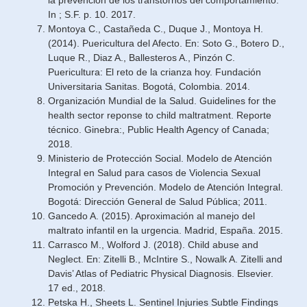
In ; S.F. p. 10. 2017.
Montoya C., Castañeda C., Duque J., Montoya H.
(2014). Puericultura del Afecto. En: Soto G., Botero D.,
Luque R., Diaz A., Ballesteros A., Pinzón C.
Puericultura: El reto de la crianza hoy. Fundación
Universitaria Sanitas. Bogotá, Colombia. 2014.
Organización Mundial de la Salud. Guidelines for the
health sector reponse to child maltratment. Reporte
técnico. Ginebra:, Public Health Agency of Canada;
2018.
Ministerio de Protección Social. Modelo de Atención
Integral en Salud para casos de Violencia Sexual
Promoción y Prevención. Modelo de Atención Integral.
Bogotá: Dirección General de Salud Pública; 2011.
Gancedo A. (2015). Aproximación al manejo del
maltrato infantil en la urgencia. Madrid, España. 2015.
Carrasco M., Wolford J. (2018). Child abuse and
Neglect. En: Zitelli B., McIntire S., Nowalk A. Zitelli and
Davis’ Atlas of Pediatric Physical Diagnosis. Elsevier.
17 ed., 2018.
Petska H., Sheets L. Sentinel Injuries Subtle Findings