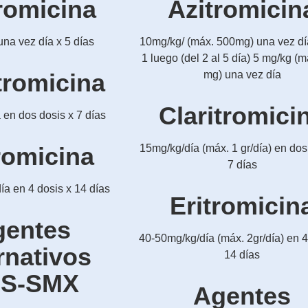
romicina
Azitromicin
na vez día x 5 días
10mg/kg/ (máx. 500mg) una vez día
1 luego (del 2 al 5 día) 5 mg/kg (
tromicina
mg) una vez día
Claritromici
 en dos dosis x 7 días
romicina
15mg/kg/día (máx. 1 gr/día) en dos
7 días
a en 4 dosis x 14 días
Eritromicin
gentes
40-50mg/kg/día (máx. 2gr/día) en 4
rnativos
14 días
S-SMX
Agentes