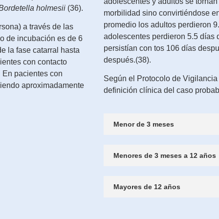
adolescentes y adultos se tornan
Bordetella holmesii
(36).
morbilidad sino convirtiéndose e
promedio los adultos perdieron 9.
rsona) a través de las
adolescentes perdieron 5.5 días 
do de incubación es de 6
persistían con tos 106 días despu
e la fase catarral hasta
después.(38).
ientes con contacto
. En pacientes con
Según el Protocolo de Vigilancia 
a, siendo aproximadamente
definición clínica del caso proba
Menor de 3 meses
Menores de 3 meses a 12 años
Mayores de 12 años