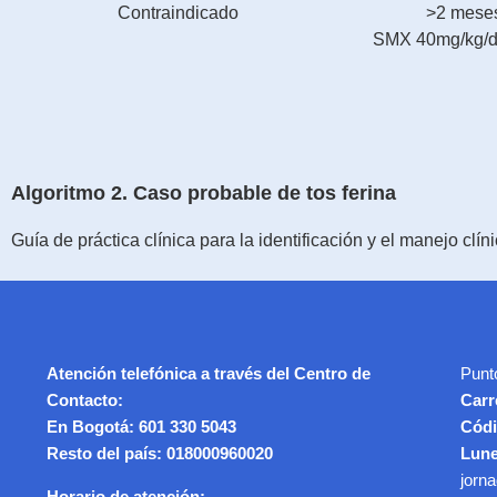
Contraindicado
>2 meses
SMX 40mg/kg/dí
Algoritmo 2. Caso probable de tos ferina
Guía de práctica clínica para la identificación y el manejo cl
Atención telefónica a través del Centro de
Punt
Contacto:
Carr
En Bogotá: 601 330 5043
Códi
Resto del país: 018000960020
Lune
jorn
Horario de atención: