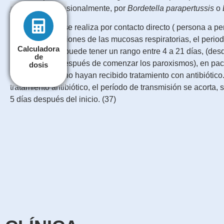
pertussis
, y, ocasionalmente, por
Bordetella parapertussis
o
La transmisión se realiza por contacto directo ( persona a pe
gotas de secreciones de las mucosas respiratorias, el perio
Calculadora
Calculadora
a 10 días, pero puede tener un rango entre 4 a 21 días, (desd
de
de
tres semanas después de comenzar los paroxismos), en pac
dosis
dosis
estrecho y que no hayan recibido tratamiento con antibiótico
tratamiento antibiótico, el período de transmisión se acort
5 días después del inicio. (37)