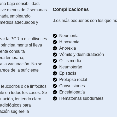
una baja sensibilidad.
Complicaciones
lleve menos de 2 semanas
tomada empleando
.Los más pequeños son los que má
 medios adecuados y
Neumonía
ar la PCR o el cultivo, es
Hipoxemia
principalmente si lleva
Anorexia
ente consulta
Vómito y deshidratación
era temprana,
Otitis media.
 a la vacunación. No se
Neumotoráx
arece de la suficiente
Epistaxis
Prolapso rectal
Convulsiones
eucocitos o de linfocitos
Encefalopatía
nte en todos los casos. Se
Hematomas subdurales
luación, teniendo claro
radiológicos para
ación sugiere la