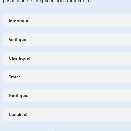
posibilidad de complicaciones (neumonía).
Interrogue:
Verifique:
Clasifique:
Trate:
Notifique:
Canalice: