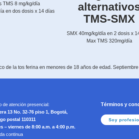
alternativo
 TMS 8 mg/kg/día
a en dos dosis x 14 días
TMS-SMX
SMX 40mg/kg/día en 2 dosis x 14
Max TMS 320mg/día
ínico de la tos ferina en menores de 18 años de edad. Septiembre
o de atención presencial:
Términos y con
era 13 No. 32-76 piso 1, Bogotá,
go postal 110311
Soy profesio
s – viernes de 8:00 a.m. a 4:00 p.m.
ada continua