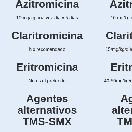
Azitromicina
Azit
10 mg/kg una vez día x 5 días
10 mg/kg u
Claritromicina
Clari
No recomendado
15/mg/kg/día
Eritromicina
Erit
No es el preferido
40-50mg/kg/dí
Agentes
A
alternativos
alte
TMS-SMX
TM