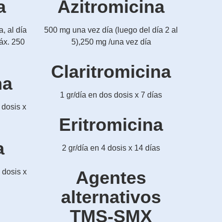
a
Azitromicina
, al día
500 mg una vez día (luego del día 2 al
máx. 250
5),250 mg /una vez día
Claritromicina
na
1 gr/día en dos dosis x 7 días
 dosis x
Eritromicina
a
2 gr/día en 4 dosis x 14 días
 dosis x
Agentes
alternativos
TMS-SMX