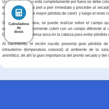
Una vez el cuerpo está completamente por fuera se debe colo
madre en contacto piel a piel inmediato y proceder al secado
cabeza (la zona de mayor pérdida de calor) y luego el resto c
Si nace por cesárea, se puede realizar sobre el campo qui
Calculadora
Calculadora
de
de
umbilical. Posteriormente cubrir con un campo diferente al 
dosis
dosis
Colocar una compresa seca en la cabeza para evitar pérdida 
Al nacimiento, el recién nacido presenta gran pérdida de
intrauterino (temperatura corporal) al ambiente de la sa
amniótico, de ahí la gran importancia del pronto secado y del c