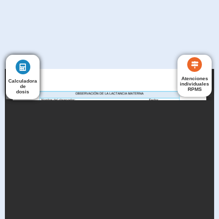
Atenciones
Calculadora
Calculadora
individuales
de
de
RPMS
dosis
dosis