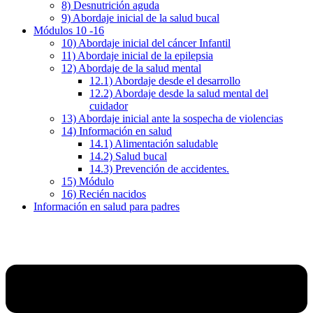
8) Desnutrición aguda
9) Abordaje inicial de la salud bucal
Módulos 10 -16
10) Abordaje inicial del cáncer Infantil
11) Abordaje inicial de la epilepsia
12) Abordaje de la salud mental
12.1) Abordaje desde el desarrollo
12.2) Abordaje desde la salud mental del
cuidador
13) Abordaje inicial ante la sospecha de violencias
14) Información en salud
14.1) Alimentación saludable
14.2) Salud bucal
14.3) Prevención de accidentes.
15) Módulo
16) Recién nacidos
Información en salud para padres