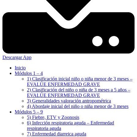
Descargar App
Inicio
Módulos 1 – 4
1) Clasificación inicial niño o niña menor de 3 meses –
EVALÚE ENFERMEDAD GRAVE
2) Clasificación del niño o niña de 3 meses a 5 años –
EVALÚE ENFERMEDAD GRAVE
3) Generalidades valoración antropométrica
4) Abordaje inicial del niño o niña menor de 3 meses
Módulos 5 – 9
5) Fiebre, ETV y Zoonosis
6) Infección respiratoria aguda – Enfermedad
respiratoria aguda
7) Enfermedad diarreica aguda