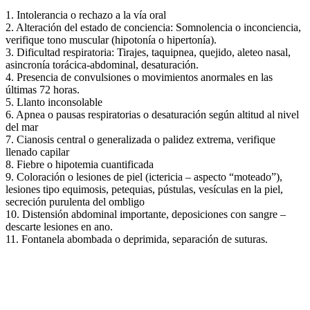
1. Intolerancia o rechazo a la vía oral
2. Alteración del estado de conciencia: Somnolencia o inconciencia,
verifique tono muscular (hipotonía o hipertonía).
3. Dificultad respiratoria: Tirajes, taquipnea, quejido, aleteo nasal,
asincronía torácica-abdominal, desaturación.
4. Presencia de convulsiones o movimientos anormales en las
últimas 72 horas.
5. Llanto inconsolable
6. Apnea o pausas respiratorias o desaturación según altitud al nivel
del mar
7. Cianosis central o generalizada o palidez extrema, verifique
llenado capilar
8. Fiebre o hipotemia cuantificada
9. Coloración o lesiones de piel (ictericia – aspecto “moteado”),
lesiones tipo equimosis, petequias, pústulas, vesículas en la piel,
secreción purulenta del ombligo
10. Distensión abdominal importante, deposiciones con sangre –
descarte lesiones en ano.
11. Fontanela abombada o deprimida, separación de suturas.