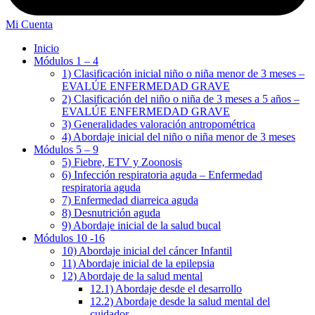
Mi Cuenta
Inicio
Módulos 1 – 4
1) Clasificación inicial niño o niña menor de 3 meses –
EVALÚE ENFERMEDAD GRAVE
2) Clasificación del niño o niña de 3 meses a 5 años –
EVALÚE ENFERMEDAD GRAVE
3) Generalidades valoración antropométrica
4) Abordaje inicial del niño o niña menor de 3 meses
Módulos 5 – 9
5) Fiebre, ETV y Zoonosis
6) Infección respiratoria aguda – Enfermedad
respiratoria aguda
7) Enfermedad diarreica aguda
8) Desnutrición aguda
9) Abordaje inicial de la salud bucal
Módulos 10 -16
10) Abordaje inicial del cáncer Infantil
11) Abordaje inicial de la epilepsia
12) Abordaje de la salud mental
12.1) Abordaje desde el desarrollo
12.2) Abordaje desde la salud mental del
cuidador