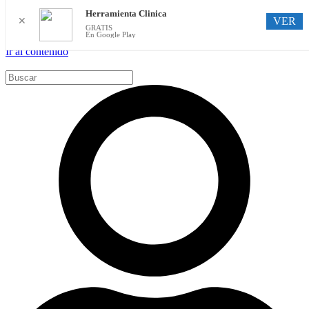
Herramienta Clinica
VER
✕
GRATIS
En Google Play
Ir al contenido